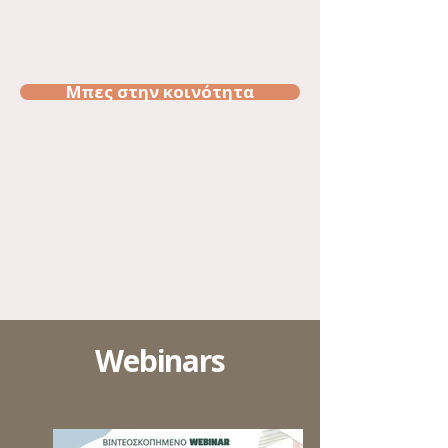
Μπες στην κοινότητα
Webinars