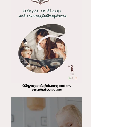
Οδηγός επιβεβαίωσης από την
υπερδιαθεσιμότητα