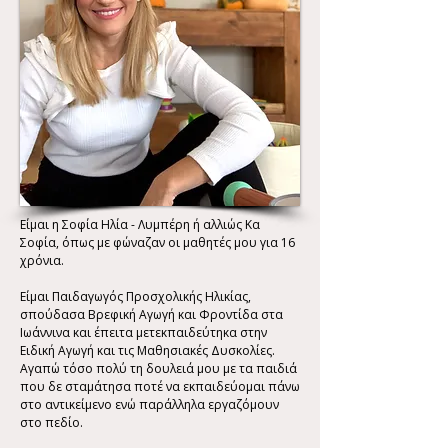
Είμαι η Σοφία Ηλία - Λυμπέρη ή αλλιώς Κα
Σοφία, όπως με φώναζαν οι μαθητές μου για 16
χρόνια.
Είμαι Παιδαγωγός Προσχολικής Ηλικίας,
σπούδασα Βρεφική Αγωγή και Φροντίδα στα
Ιωάννινα και έπειτα μετεκπαιδεύτηκα στην
Ειδική Αγωγή και τις Μαθησιακές Δυσκολίες.
Αγαπώ τόσο πολύ τη δουλειά μου με τα παιδιά
που δε σταμάτησα ποτέ να εκπαιδεύομαι πάνω
στο αντικείμενο ενώ παράλληλα εργαζόμουν
στο πεδίο.