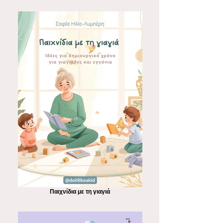
Παιχνίδια με τη γιαγιά